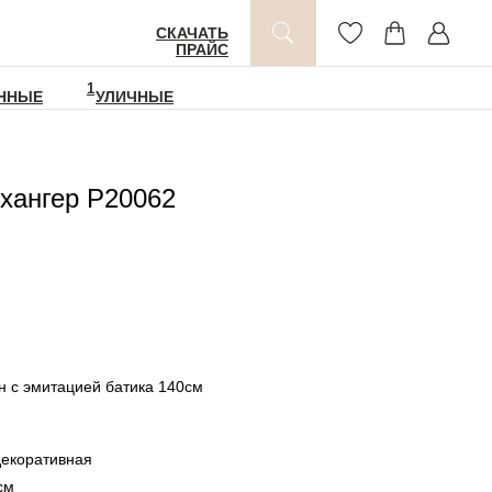
СКАЧАТЬ
ПРАЙС
1
ННЫЕ
УЛИЧНЫЕ
хангер P20062
ин с эмитацией батика 140см
декоративная
см