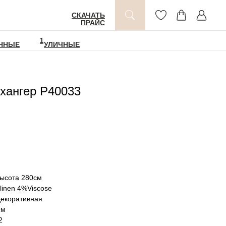
СКАЧАТЬ
ПРАЙС
1
ННЫЕ
УЛИЧНЫЕ
хангер P40033
высота 280см
linen 4%Viscose
декоративная
см
2