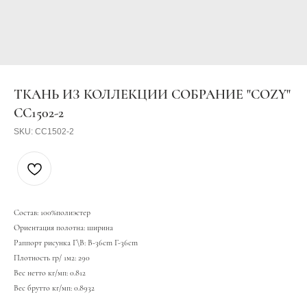
ТКАНЬ ИЗ КОЛЛЕКЦИИ СОБРАНИЕ "COZY"
CC1502-2
SKU:
CC1502-2
Состав: 100%полиэстер
Ориентация полотна: ширина
Раппорт рисунка Г\В: В-36cm Г-36cm
Плотность гр/ 1м2: 290
Вес нетто кг/мп: 0.812
Вес брутто кг/мп: 0.8932