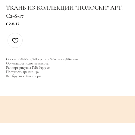
ТКАНЬ ИЗ КОЛЛЕКЦИИ "ПОЛОСКИ" АРТ.
C2-8-17
C2-8-17
Состав: 37%Лён 19%Шерсть 30%Акрил 14%Вискоза
Ориентация полотна: высота
Раппорт рисунка Г\В: Г37,5 см
Плотность гр/ 1м2: 138
Вес брутто кг/мп: 0.4402