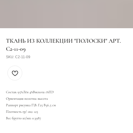
ТКАНЬ ИЗ КОЛЛЕКЦИИ "ПОЛОСКИ" АРТ.
C2-11-09
SKU:
C2-11-09
Состав: 95%Лён 4%Вискоза 1%ПЭ
Ориентация полотна: высота
Раппорт рисунка Г\В: Г25 В36,5 см
Плотность гр/ 1м2: 125
Вес брутто кг/мп: 0.3987