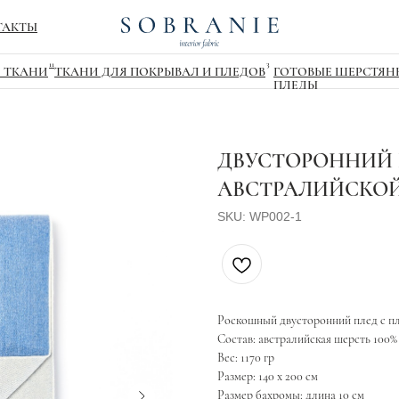
ТАКТЫ
11
3
 ТКАНИ
ТКАНИ ДЛЯ ПОКРЫВАЛ И ПЛЕДОВ
ГОТОВЫЕ ШЕРСТЯН
ПЛЕДЫ
ДВУСТОРОННИЙ П
АВСТРАЛИЙСКО
SKU:
WP002-1
Роскошный двусторонний плед с пл
Состав: австралийская шерсть 100%
Вес: 1170 гр
Размер: 140 х 200 см
Размер бахромы: длина 10 см