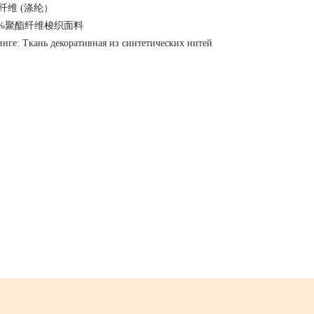
 聚酯纤维 (涤纶）
 100%聚酯纤维梭织面料
инге: Ткань декоративная из синтетических нитей