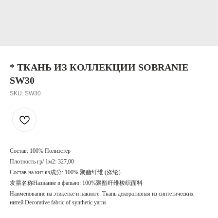
* ТКАНЬ ИЗ КОЛЛЕКЦИИ SOBRANIE
SW30
SKU:
SW30
Состав: 100% Полиэстер
Плотность гр/ 1м2: 327,00
Состав на кит яз成分: 100% 聚酯纤维 (涤纶）
发票名称Название в фапьяо: 100%聚酯纤维梭织面料
Наименование на этикетке и пакинге: Ткань декоративная из синтетических
нитей Decorative fabric of synthetic yarns