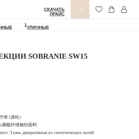
СКАЧАТЬ
ПРАЙС
1
ННЫЕ
УЛИЧНЫЕ
ЕКЦИИ SOBRANIE SW15
 聚酯纤维 (涤纶）
 100%聚酯纤维梭织面料
инге: Ткань декоративная из синтетических нитей