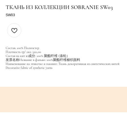
ТКАНЬ ИЗ КОЛЛЕКЦИИ SOBRANIE SW03
SW03
Состав: 100% Полиэстер
Плотность гр/ 1м2: 320,00
Состав на кит яз成分: 100% 聚酯纤维 (涤纶）
发票名称Название в фапьяо: 100%聚酯纤维梭织面料
Наименование на этикетке и пакинге: Ткань декоративная из синтетических нитей
Decorative fabric of synthetic yarns