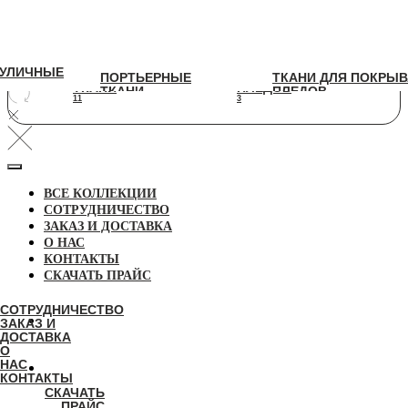
УЛИЧНЫЕ
УЛИЧНЫЕ
ПОРТЬЕРНЫЕ
ТКАНИ ДЛЯ ПОКРЫВАЛ И
ПОРТЬЕРНЫЕ
ТКАНИ ДЛЯ ПОКРЫВ
ТКАНИ
ПЛЕДОВ
ТКАНИ
ПЛЕДОВ
11
3
11
3
ВСЕ КОЛЛЕКЦИИ
СОТРУДНИЧЕСТВО
ЗАКАЗ И ДОСТАВКА
О НАС
КОНТАКТЫ
СКАЧАТЬ ПРАЙС
СОТРУДНИЧЕСТВО
ЗАКАЗ И
ДОСТАВКА
О
НАС
КОНТАКТЫ
СКАЧАТЬ
ПРАЙС