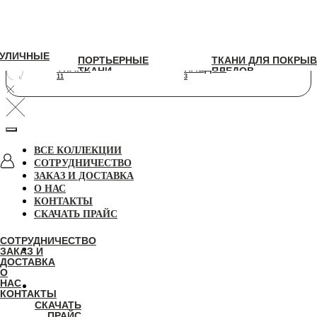
УЛИЧНЫЕ
УЛИЧНЫЕ
ПОРТЬЕРНЫЕ
ТКАНИ ДЛЯ ПОКРЫВАЛ И
ПОРТЬЕРНЫЕ
ТКАНИ ДЛЯ ПОКРЫВ
ТКАНИ
ПЛЕДОВ
ТКАНИ
ПЛЕДОВ
11
3
11
3
ВСЕ КОЛЛЕКЦИИ
СОТРУДНИЧЕСТВО
ЗАКАЗ И ДОСТАВКА
О НАС
КОНТАКТЫ
СКАЧАТЬ ПРАЙС
СОТРУДНИЧЕСТВО
ЗАКАЗ И
ДОСТАВКА
О
НАС
КОНТАКТЫ
СКАЧАТЬ
ПРАЙС