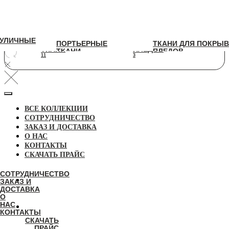
УЛИЧНЫЕ
УЛИЧНЫЕ
ПОРТЬЕРНЫЕ
ТКАНИ ДЛЯ ПОКРЫВАЛ И
ПОРТЬЕРНЫЕ
ТКАНИ ДЛЯ ПОКРЫВ
ТКАНИ
ПЛЕДОВ
ТКАНИ
ПЛЕДОВ
11
3
11
3
ВСЕ КОЛЛЕКЦИИ
СОТРУДНИЧЕСТВО
ЗАКАЗ И ДОСТАВКА
О НАС
КОНТАКТЫ
СКАЧАТЬ ПРАЙС
СОТРУДНИЧЕСТВО
ЗАКАЗ И
ДОСТАВКА
О
НАС
КОНТАКТЫ
СКАЧАТЬ
ПРАЙС