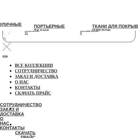
УЛИЧНЫЕ
УЛИЧНЫЕ
ПОРТЬЕРНЫЕ
ТКАНИ ДЛЯ ПОКРЫВАЛ И
ПОРТЬЕРНЫЕ
ТКАНИ ДЛЯ ПОКРЫВ
ТКАНИ
ПЛЕДОВ
ТКАНИ
ПЛЕДОВ
11
3
11
3
ВСЕ КОЛЛЕКЦИИ
СОТРУДНИЧЕСТВО
ЗАКАЗ И ДОСТАВКА
О НАС
КОНТАКТЫ
СКАЧАТЬ ПРАЙС
СОТРУДНИЧЕСТВО
ЗАКАЗ И
ДОСТАВКА
О
НАС
КОНТАКТЫ
СКАЧАТЬ
ПРАЙС