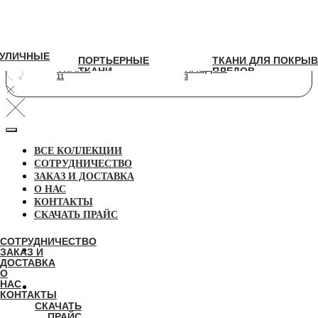
УЛИЧНЫЕ
УЛИЧНЫЕ
ПОРТЬЕРНЫЕ
ТКАНИ ДЛЯ ПОКРЫВАЛ И
ПОРТЬЕРНЫЕ
ТКАНИ ДЛЯ ПОКРЫВ
ТКАНИ
ПЛЕДОВ
ТКАНИ
ПЛЕДОВ
11
3
11
3
ВСЕ КОЛЛЕКЦИИ
СОТРУДНИЧЕСТВО
ЗАКАЗ И ДОСТАВКА
О НАС
КОНТАКТЫ
СКАЧАТЬ ПРАЙС
СОТРУДНИЧЕСТВО
ЗАКАЗ И
ДОСТАВКА
О
НАС
КОНТАКТЫ
СКАЧАТЬ
ПРАЙС