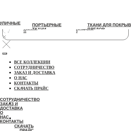
УЛИЧНЫЕ
УЛИЧНЫЕ
ПОРТЬЕРНЫЕ
ТКАНИ ДЛЯ ПОКРЫВАЛ И
ПОРТЬЕРНЫЕ
ТКАНИ ДЛЯ ПОКРЫВ
ТКАНИ
ПЛЕДОВ
ТКАНИ
ПЛЕДОВ
11
3
11
3
ВСЕ КОЛЛЕКЦИИ
СОТРУДНИЧЕСТВО
ЗАКАЗ И ДОСТАВКА
О НАС
КОНТАКТЫ
СКАЧАТЬ ПРАЙС
СОТРУДНИЧЕСТВО
ЗАКАЗ И
ДОСТАВКА
О
НАС
КОНТАКТЫ
СКАЧАТЬ
ПРАЙС