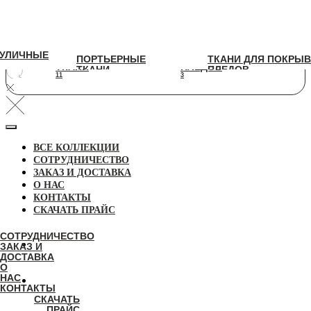
УЛИЧНЫЕ
УЛИЧНЫЕ
ПОРТЬЕРНЫЕ
ТКАНИ ДЛЯ ПОКРЫВАЛ И
ПОРТЬЕРНЫЕ
ТКАНИ ДЛЯ ПОКРЫВ
ТКАНИ
ПЛЕДОВ
ТКАНИ
ПЛЕДОВ
11
3
11
3
ВСЕ КОЛЛЕКЦИИ
СОТРУДНИЧЕСТВО
ЗАКАЗ И ДОСТАВКА
О НАС
КОНТАКТЫ
СКАЧАТЬ ПРАЙС
СОТРУДНИЧЕСТВО
ЗАКАЗ И
ДОСТАВКА
О
НАС
КОНТАКТЫ
СКАЧАТЬ
ПРАЙС