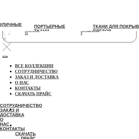
УЛИЧНЫЕ
УЛИЧНЫЕ
ПОРТЬЕРНЫЕ
ТКАНИ ДЛЯ ПОКРЫВАЛ И
ПОРТЬЕРНЫЕ
ТКАНИ ДЛЯ ПОКРЫВ
ТКАНИ
ПЛЕДОВ
ТКАНИ
ПЛЕДОВ
11
3
11
3
ВСЕ КОЛЛЕКЦИИ
СОТРУДНИЧЕСТВО
ЗАКАЗ И ДОСТАВКА
О НАС
КОНТАКТЫ
СКАЧАТЬ ПРАЙС
СОТРУДНИЧЕСТВО
ЗАКАЗ И
ДОСТАВКА
О
НАС
КОНТАКТЫ
СКАЧАТЬ
ПРАЙС