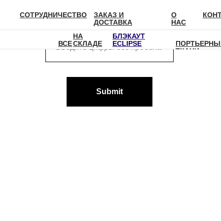
СОТРУДНИЧЕСТВО
ЗАКАЗ И
О
КОН
ГЛАВНАЯ
ЗАКАЗ И
КОНТАКТЫ
РЕГИСТ
Быстрый поиск цены
ДОСТАВКА
НАС
ДОСТАВКА
НА
БЛЭКАУТ
ВСЕ
СКЛАДЕ
ECLIPSE
ПОРТЬЕРНЫ
ТКАНИ
Submit