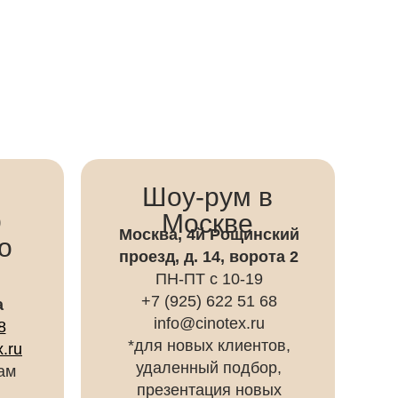
Шоу-рум в
р
Москве
Москва, 4й Рощинский
о
проезд, д. 14, ворота 2
ПН-ПТ с 10-19
+7 (925) 622 51 68
а
info@cinotex.ru
8
*для новых клиентов,
.ru
удаленный подбор,
ам
презентация новых