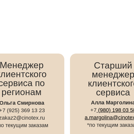
Менеджер
Старший
клиентского
менедже
сервиса по
клиентског
регионам
сервиса
Алла Марголин
Ольга Смирнова
+7
(980) 198 03 5
+7 (925) 369 13 23
a.margolina@cinotex
zakaz2@cinotex.ru
*по текущим заказ
по текущим заказам