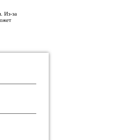
. Из-за
может