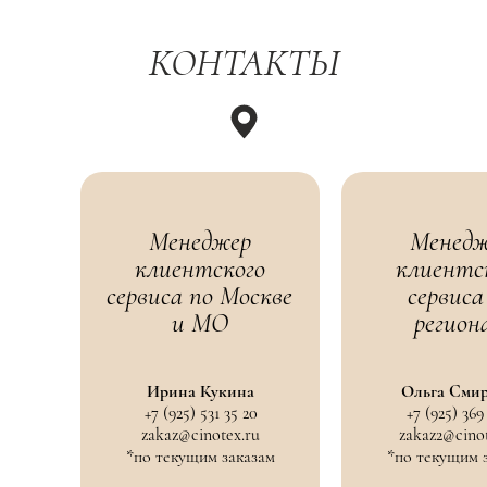
КОНТАКТЫ
Менеджер
Менедж
клиентского
клиентс
сервиса по Москве
сервиса
и МО
регион
Ирина Кукина
Ольга Сми
+7 (925) 531 35 20
+7 (925) 369 
zakaz@cinotex.ru
zakaz2@cino
*по текущим заказам
*по текущим 